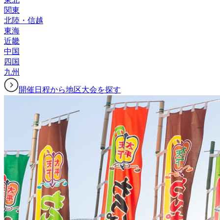
関東
北陸・信越
東海
近畿
中国
四国
九州
開催日程から地区大会を探す