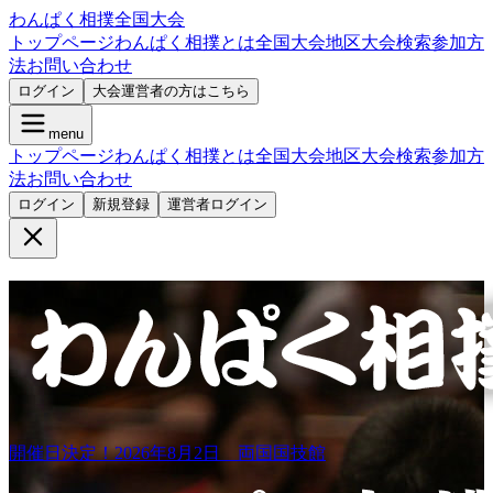
わんぱく相撲全国大会
トップページ
わんぱく相撲とは
全国大会
地区大会検索
参加方
法
お問い合わせ
ログイン
大会運営者の方はこちら
menu
トップページ
わんぱく相撲とは
全国大会
地区大会検索
参加方
法
お問い合わせ
ログイン
新規登録
運営者ログイン
開催日決定！2026年8月2日 両国国技館