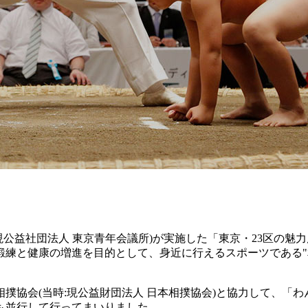
時:現公益社団法人 東京青年会議所)が実施した「東京・23区
練と健康の増進を目的として、身近に行えるスポーツである"相撲
相撲協会(当時:現公益財団法人 日本相撲協会)と協力して、
も並行して行ってまいりました。