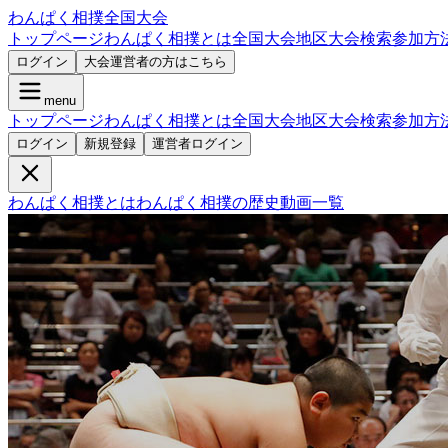
わんぱく相撲全国大会
トップページ
わんぱく相撲とは
全国大会
地区大会検索
参加方
ログイン
大会運営者の方はこちら
menu
トップページ
わんぱく相撲とは
全国大会
地区大会検索
参加方
ログイン
新規登録
運営者ログイン
わんぱく相撲とは
わんぱく相撲の歴史
動画一覧