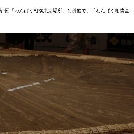
に第9回「わんぱく相撲東京場所」と併催で、「わんぱく相撲全