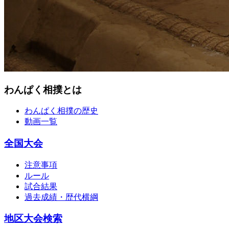
わんぱく相撲とは
わんぱく相撲の歴史
動画一覧
全国大会
注意事項
ルール
試合結果
過去成績・歴代横綱
地区大会検索