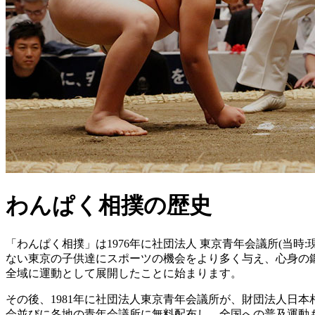
わんぱく相撲の歴史
「わんぱく相撲」は1976年に社団法人 東京青年会議所(当
ない東京の子供達にスポーツの機会をより多く与え、心身の鍛
全域に運動として展開したことに始まります。
その後、1981年に社団法人東京青年会議所が、財団法人日本
会並びに各地の青年会議所に無料配布し、全国への普及運動