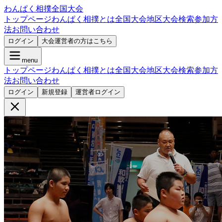
わんぱく相撲全国大会
トップページ
わんぱく相撲とは
全国大会
地区大会検索
参加方
法
お問い合わせ
ログイン
大会運営者の方はこちら
menu
トップページ
わんぱく相撲とは
全国大会
地区大会検索
参加方
法
お問い合わせ
ログイン
新規登録
運営者ログイン