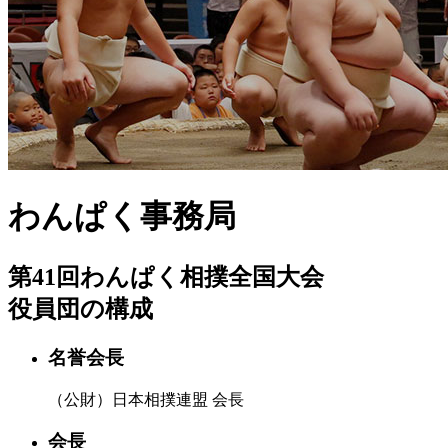
わんぱく事務局
第41回わんぱく相撲全国大会
役員団の構成
名誉会長
（公財）日本相撲連盟 会長
会長