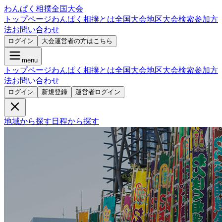
わんぱく相撲全国大会
トップページ
わんぱく相撲とは
全国大会
地区大会検索
参加方
法
お問い合わせ
ログイン
大会運営者の方はこちら
menu
トップページ
わんぱく相撲とは
全国大会
地区大会検索
参加方
法
お問い合わせ
ログイン
新規登録
運営者ログイン
地域から探す
日程から探す