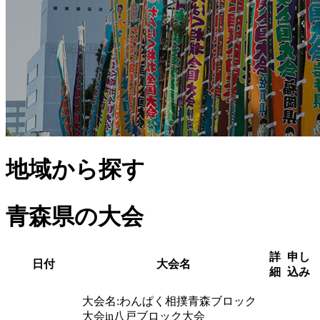
地域から探す
青森県
の大会
詳
申し
日付
大会名
細
込み
大会名:
わんぱく相撲青森ブロック
大会in八戸
ブロック大会