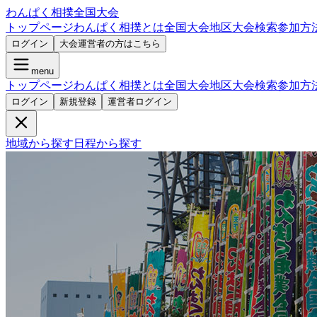
わんぱく相撲全国大会
トップページ
わんぱく相撲とは
全国大会
地区大会検索
参加方
ログイン
大会運営者の方はこちら
menu
トップページ
わんぱく相撲とは
全国大会
地区大会検索
参加方
ログイン
新規登録
運営者ログイン
地域から探す
日程から探す