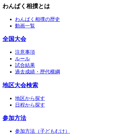
わんぱく相撲とは
わんぱく相撲の歴史
動画一覧
全国大会
注意事項
ルール
試合結果
過去成績・歴代横綱
地区大会検索
地区から探す
日程から探す
参加方法
参加方法（子どもむけ）