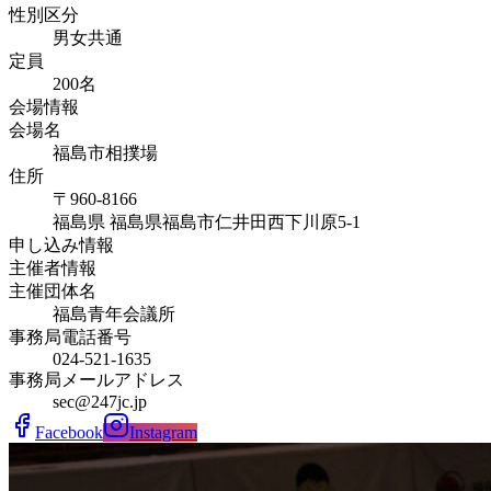
性別区分
男女共通
定員
200
名
会場情報
会場名
福島市相撲場
住所
〒960-8166
福島県
福島県福島市仁井田西下川原
5-1
申し込み情報
主催者情報
主催団体名
福島青年会議所
事務局電話番号
024-521-1635
事務局メールアドレス
sec@247jc.jp
Facebook
Instagram