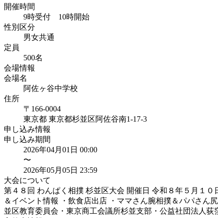
開催時間
9時受付 10時開始
性別区分
男女共通
定員
500
名
会場情報
会場名
阿佐ヶ谷中学校
住所
〒166-0004
東京都
東京都杉並区阿佐谷南
1-17-3
申し込み情報
申し込み期間
2026年04月01日 00:00
〜
2026年05月05日 23:59
大会について
第４８回 わんぱく相撲 杉並区大会 開催日 令和８年５月１
＆イベント情報 ・飲食店出店 ・ママさん腕相撲＆パパさん尻
並区教育委員会・東京商工会議所杉並支部・公益社団法人荻窪法