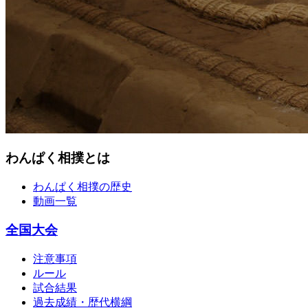
わんぱく相撲とは
わんぱく相撲の歴史
動画一覧
全国大会
注意事項
ルール
試合結果
過去成績・歴代横綱