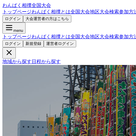
わんぱく相撲全国大会
トップページ
わんぱく相撲とは
全国大会
地区大会検索
参加方
ログイン
大会運営者の方はこちら
menu
トップページ
わんぱく相撲とは
全国大会
地区大会検索
参加方
ログイン
新規登録
運営者ログイン
地域から探す
日程から探す