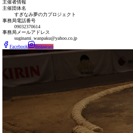
主催者情報
主催団体名
すぎなみ夢の力プロジェクト
事務局電話番号
09032370614
事務局メールアドレス
suginami_wanpaku@yahoo.co.jp
Facebook
Instagram