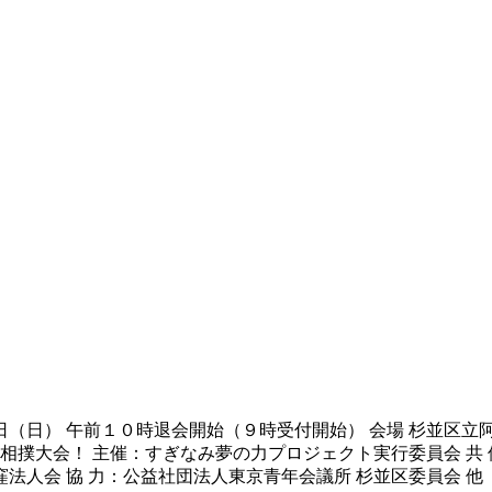
０日（日） 午前１０時退会開始（９時受付開始） 会場 杉並区
相撲大会！ 主催：すぎなみ夢の力プロジェクト実行委員会 共 
人会 協 力：公益社団法人東京青年会議所 杉並区委員会 他