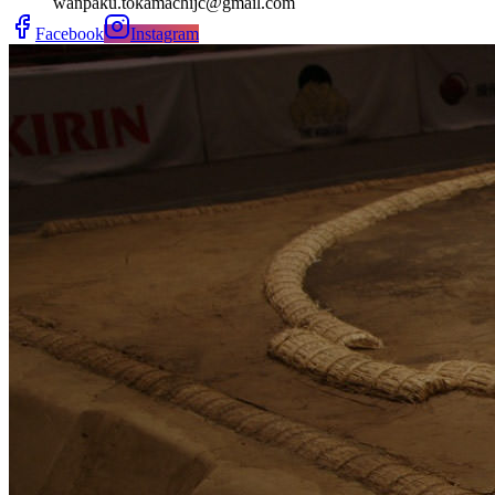
wanpaku.tokamachijc@gmail.com
Facebook
Instagram