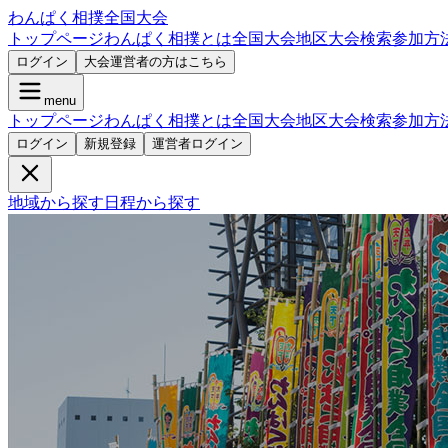
わんぱく相撲全国大会
トップページ
わんぱく相撲とは
全国大会
地区大会検索
参加方
ログイン
大会運営者の方はこちら
menu
トップページ
わんぱく相撲とは
全国大会
地区大会検索
参加方
ログイン
新規登録
運営者ログイン
地域から探す
日程から探す