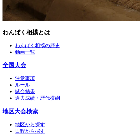
わんぱく相撲とは
わんぱく相撲の歴史
動画一覧
全国大会
注意事項
ルール
試合結果
過去成績・歴代横綱
地区大会検索
地区から探す
日程から探す