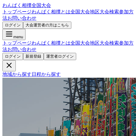
わんぱく相撲全国大会
トップページ
わんぱく相撲とは
全国大会
地区大会検索
参加方
法
お問い合わせ
ログイン
大会運営者の方はこちら
menu
トップページ
わんぱく相撲とは
全国大会
地区大会検索
参加方
法
お問い合わせ
ログイン
新規登録
運営者ログイン
地域から探す
日程から探す