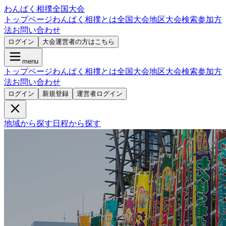
わんぱく相撲全国大会
トップページ
わんぱく相撲とは
全国大会
地区大会検索
参加方
法
お問い合わせ
ログイン
大会運営者の方はこちら
menu
トップページ
わんぱく相撲とは
全国大会
地区大会検索
参加方
法
お問い合わせ
ログイン
新規登録
運営者ログイン
地域から探す
日程から探す