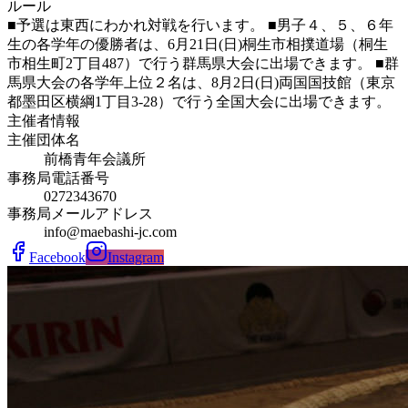
ルール
■予選は東西にわかれ対戦を行います。 ■男子４、５、６年
生の各学年の優勝者は、6月21日(日)桐生市相撲道場（桐生
市相生町2丁目487）で行う群馬県大会に出場できます。 ■群
馬県大会の各学年上位２名は、8月2日(日)両国国技館（東京
都墨田区横綱1丁目3-28）で行う全国大会に出場できます。
主催者情報
主催団体名
前橋青年会議所
事務局電話番号
0272343670
事務局メールアドレス
info@maebashi-jc.com
Facebook
Instagram