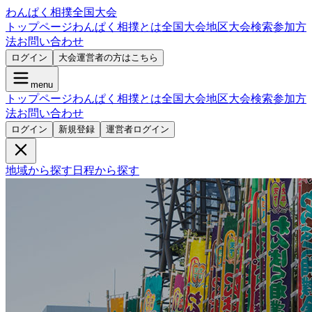
わんぱく相撲全国大会
トップページ
わんぱく相撲とは
全国大会
地区大会検索
参加方
法
お問い合わせ
ログイン
大会運営者の方はこちら
menu
トップページ
わんぱく相撲とは
全国大会
地区大会検索
参加方
法
お問い合わせ
ログイン
新規登録
運営者ログイン
地域から探す
日程から探す