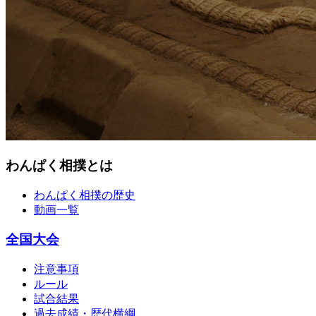
わんぱく相撲とは
わんぱく相撲の歴史
動画一覧
全国大会
注意事項
ルール
試合結果
過去成績・歴代横綱