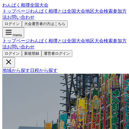
わんぱく相撲全国大会
トップページ
わんぱく相撲とは
全国大会
地区大会検索
参加方
法
お問い合わせ
ログイン
大会運営者の方はこちら
menu
トップページ
わんぱく相撲とは
全国大会
地区大会検索
参加方
法
お問い合わせ
ログイン
新規登録
運営者ログイン
地域から探す
日程から探す