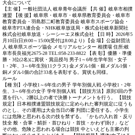
大会について
【主 催】一般社団法人 岐阜青年会議所 【共 催】岐阜市相撲
連盟 【後 援】岐阜県・岐阜市・岐阜県教育委員会・岐阜市
教育委員会・羽島郡二町教育委員会 岐阜市スポーツ協会・
岐阜市PTA連合会・NHK岐阜放送局・株式会社岐阜新聞社
株式会社岐阜放送・シーシーエヌ株式会社 【日 時】2026年5
月10日(日)9:00～15:00(受付は8:00より) 【会 場】公益財団法
人 岐阜県スポーツ協会 メモリアルセンター 相撲場 住所:岐
阜市長良福光2675-28 TEL:058-233-8822 【表 彰】優勝・準優
勝・3位(2名)に賞状・賞品授与 男子1～6年生学年別・女子
1・2年、3～6年生別(11クラス) 金メダル1個・銀メダル1個・
銅メダル1個の合計33名を表彰する。賞状も同様。
ルール
【種 別】小学校1～6年生の男子 学年別個人戦 小学校1・2年
生、3～6年生の女子 学年別個人戦 【競技方法】原則3回の予
選を行い、2勝以上の者で決勝トーナメントを行う。 【競技
規定】日本相撲連盟競技規定に定められた審判規定に従うも
のとし、その運用は大会当日の審 判団に委任する。小学生
には危険と思われる次の技を禁ずる。「かもの入れ首・反り
技全 般・合掌・鯖折・首ひねり・首技・かわず掛け」など
その他、危険と思われる場合は競技 中といえども主審の判