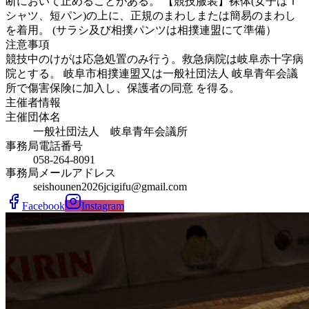
断において止めることがある。 【競技服装】裸体(女子はＴ
シャツ、短パン)の上に、正規のまわしまたは簡易のまわし
を着用。 (サラシ及び相撲パンツは相撲連盟にて準備）
注意事項
競技中のけがは応急処置のみ行う。救急病院は岐阜赤十字病
院とする。 岐阜市相撲連盟又は一般社団法人 岐阜青年会議
所で傷害保険に加入し、保護者の同意 を得る。
主催者情報
主催団体名
一般社団法人 岐阜青年会議所
事務局電話番号
058-264-8091
事務局メールアドレス
seishounen2026jcigifu@gmail.com
Facebook
Instagram