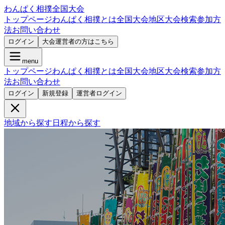
わんぱく相撲全国大会
トップページ
わんぱく相撲とは
全国大会
地区大会検索
参加方
法
お問い合わせ
ログイン
大会運営者の方はこちら
menu
トップページ
わんぱく相撲とは
全国大会
地区大会検索
参加方
法
お問い合わせ
ログイン
新規登録
運営者ログイン
地域から探す
日程から探す