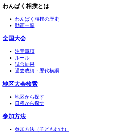
わんぱく相撲とは
わんぱく相撲の歴史
動画一覧
全国大会
注意事項
ルール
試合結果
過去成績・歴代横綱
地区大会検索
地区から探す
日程から探す
参加方法
参加方法（子どもむけ）