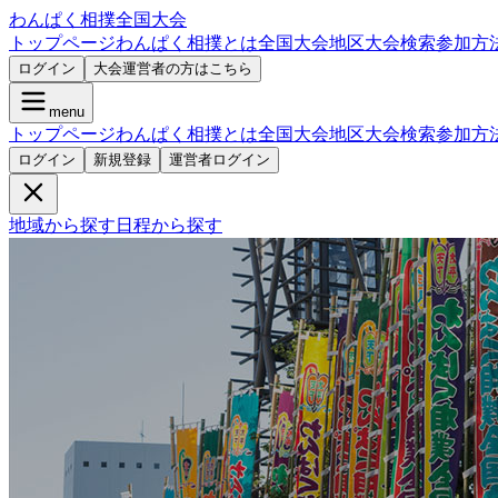
わんぱく相撲全国大会
トップページ
わんぱく相撲とは
全国大会
地区大会検索
参加方
ログイン
大会運営者の方はこちら
menu
トップページ
わんぱく相撲とは
全国大会
地区大会検索
参加方
ログイン
新規登録
運営者ログイン
地域から探す
日程から探す