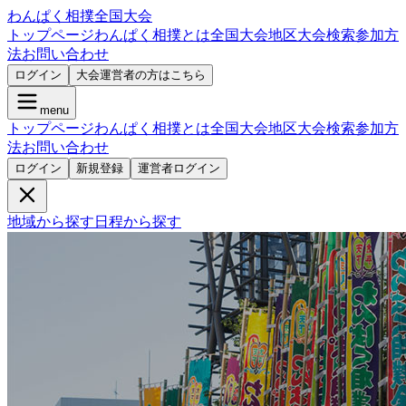
わんぱく相撲全国大会
トップページ
わんぱく相撲とは
全国大会
地区大会検索
参加方
法
お問い合わせ
ログイン
大会運営者の方はこちら
menu
トップページ
わんぱく相撲とは
全国大会
地区大会検索
参加方
法
お問い合わせ
ログイン
新規登録
運営者ログイン
地域から探す
日程から探す