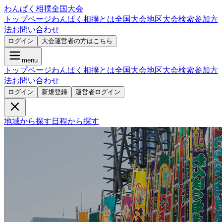
わんぱく相撲全国大会
トップページ
わんぱく相撲とは
全国大会
地区大会検索
参加方
法
お問い合わせ
ログイン
大会運営者の方はこちら
menu
トップページ
わんぱく相撲とは
全国大会
地区大会検索
参加方
法
お問い合わせ
ログイン
新規登録
運営者ログイン
地域から探す
日程から探す