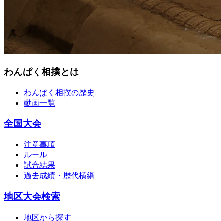
わんぱく相撲とは
わんぱく相撲の歴史
動画一覧
全国大会
注意事項
ルール
試合結果
過去成績・歴代横綱
地区大会検索
地区から探す