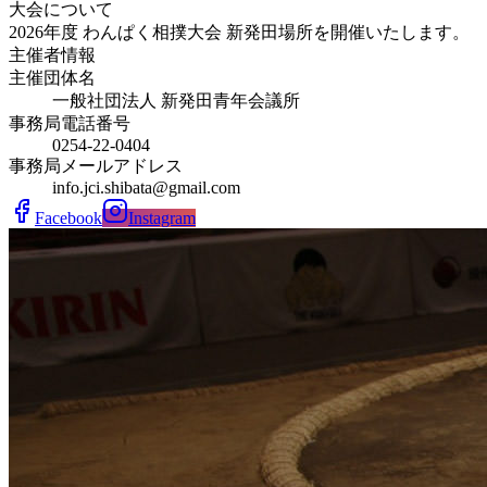
大会について
2026年度 わんぱく相撲大会 新発田場所を開催いたします。
主催者情報
主催団体名
一般社団法人 新発田青年会議所
事務局電話番号
0254-22-0404
事務局メールアドレス
info.jci.shibata@gmail.com
Facebook
Instagram